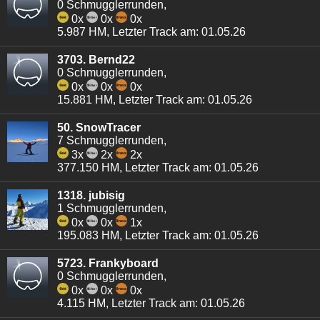
0 Schmugglerrunden,
0x
0x
0x
5.987 HM, Letzter Track am: 01.05.26
3703. Bernd22
0 Schmugglerrunden,
0x
0x
0x
15.881 HM, Letzter Track am: 01.05.26
50. SnowTracer
7 Schmugglerrunden,
3x
2x
2x
377.150 HM, Letzter Track am: 01.05.26
1318. jubisig
1 Schmugglerrunden,
0x
0x
1x
195.083 HM, Letzter Track am: 01.05.26
5723. Frankyboard
0 Schmugglerrunden,
0x
0x
0x
4.115 HM, Letzter Track am: 01.05.26