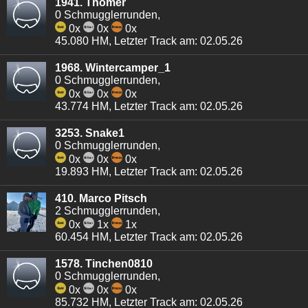
1941. Thömer
0 Schmugglerrunden,
0x
0x
0x
45.080 HM, Letzter Track am: 02.05.26
1968. Wintercamper_1
0 Schmugglerrunden,
0x
0x
0x
43.774 HM, Letzter Track am: 02.05.26
3253. Snake1
0 Schmugglerrunden,
0x
0x
0x
19.893 HM, Letzter Track am: 02.05.26
410. Marco Pitsch
2 Schmugglerrunden,
0x
1x
1x
60.454 HM, Letzter Track am: 02.05.26
1578. Tinchen0810
0 Schmugglerrunden,
0x
0x
0x
85.732 HM, Letzter Track am: 02.05.26