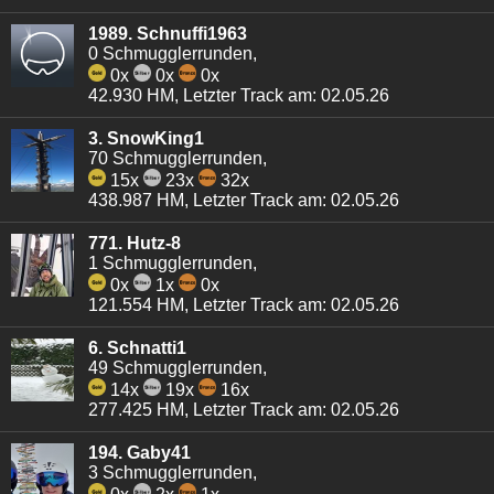
1989. Schnuffi1963
0 Schmugglerrunden,
0x
0x
0x
42.930 HM, Letzter Track am: 02.05.26
3. SnowKing1
70 Schmugglerrunden,
15x
23x
32x
438.987 HM, Letzter Track am: 02.05.26
771. Hutz-8
1 Schmugglerrunden,
0x
1x
0x
121.554 HM, Letzter Track am: 02.05.26
6. Schnatti1
49 Schmugglerrunden,
14x
19x
16x
277.425 HM, Letzter Track am: 02.05.26
194. Gaby41
3 Schmugglerrunden,