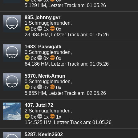
5.129 HM, Letzter Track am: 01.05.26
885. johnny.gvr
1 Schmugglerrunden,
0x
1x
0x
23.984 HM, Letzter Track am: 01.05.26
1683. Passigatti
0 Schmugglerrunden,
0x
0x
0x
64.186 HM, Letzter Track am: 01.05.26
5370. Merit-Amun
0 Schmugglerrunden,
0x
0x
0x
5.655 HM, Letzter Track am: 02.05.26
407. Jutzi 72
2 Schmugglerrunden,
0x
1x
1x
154.525 HM, Letzter Track am: 01.05.26
5287. Kevin2602