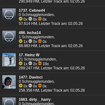
290.849 HM, Letzter Track am: 02.05.26
1737. CebnerH
0 Schmugglerrunden,
0x
0x
0x
57.614 HM, Letzter Track am: 02.05.26
486. Ischa14
1 Schmugglerrunden,
1x
0x
0x
68.983 HM, Letzter Track am: 02.05.26
17. Heinz W
21 Schmugglerrunden,
1x
2x
18x
289.247 HM, Letzter Track am: 02.05.26
1477. Davinci
0 Schmugglerrunden,
0x
0x
0x
258.356 HM, Letzter Track am: 02.05.26
1663. dirty__harry
0 Schmugglerrunden,