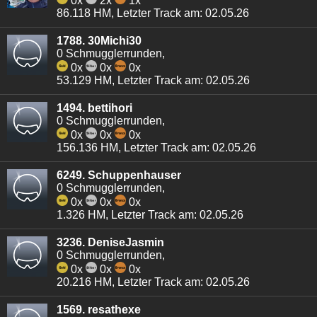
0x
2x
1x
86.118 HM, Letzter Track am: 02.05.26
1788. 30Michi30
0 Schmugglerrunden,
0x
0x
0x
53.129 HM, Letzter Track am: 02.05.26
1494. bettihori
0 Schmugglerrunden,
0x
0x
0x
156.136 HM, Letzter Track am: 02.05.26
6249. Schuppenhauser
0 Schmugglerrunden,
0x
0x
0x
1.326 HM, Letzter Track am: 02.05.26
3236. DeniseJasmin
0 Schmugglerrunden,
0x
0x
0x
20.216 HM, Letzter Track am: 02.05.26
1569. resathexe