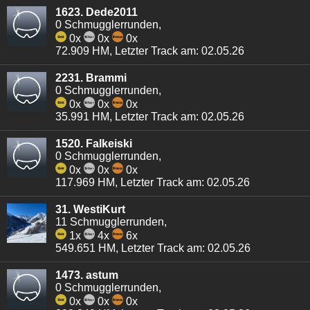
1623. Dede2011
0 Schmugglerrunden,
0x
0x
0x
72.909 HM, Letzter Track am: 02.05.26
2231. Brammi
0 Schmugglerrunden,
0x
0x
0x
35.991 HM, Letzter Track am: 02.05.26
1520. Falkeiski
0 Schmugglerrunden,
0x
0x
0x
117.969 HM, Letzter Track am: 02.05.26
31. WestiKurt
11 Schmugglerrunden,
1x
4x
6x
549.651 HM, Letzter Track am: 02.05.26
1473. astum
0 Schmugglerrunden,
0x
0x
0x