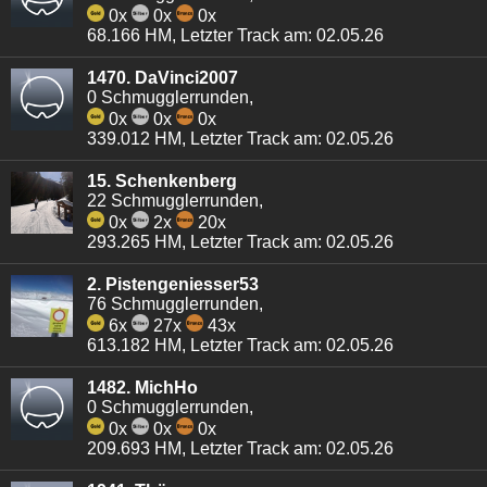
0x
0x
0x
68.166 HM, Letzter Track am: 02.05.26
1470. DaVinci2007
0 Schmugglerrunden,
0x
0x
0x
339.012 HM, Letzter Track am: 02.05.26
15. Schenkenberg
22 Schmugglerrunden,
0x
2x
20x
293.265 HM, Letzter Track am: 02.05.26
2. Pistengeniesser53
76 Schmugglerrunden,
6x
27x
43x
613.182 HM, Letzter Track am: 02.05.26
1482. MichHo
0 Schmugglerrunden,
0x
0x
0x
209.693 HM, Letzter Track am: 02.05.26