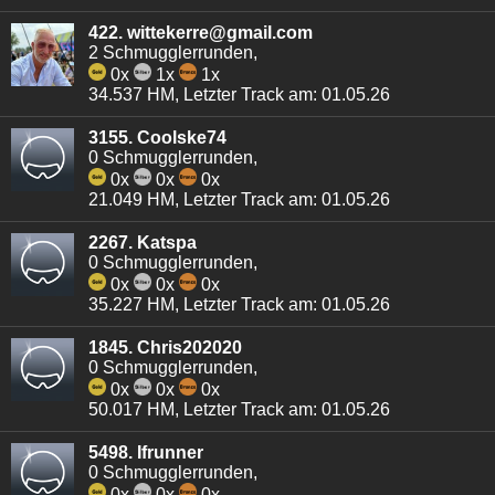
422. wittekerre@gmail.com
2 Schmugglerrunden,
0x
1x
1x
34.537 HM, Letzter Track am: 01.05.26
3155. Coolske74
0 Schmugglerrunden,
0x
0x
0x
21.049 HM, Letzter Track am: 01.05.26
2267. Katspa
0 Schmugglerrunden,
0x
0x
0x
35.227 HM, Letzter Track am: 01.05.26
1845. Chris202020
0 Schmugglerrunden,
0x
0x
0x
50.017 HM, Letzter Track am: 01.05.26
5498. Ifrunner
0 Schmugglerrunden,
0x
0x
0x