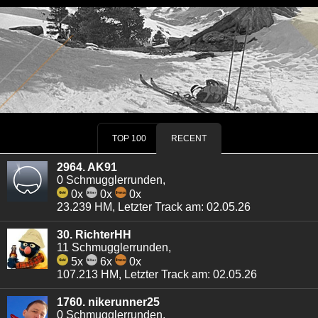
TOP 100
RECENT
2964. AK91
0 Schmugglerrunden,
0x
0x
0x
23.239 HM, Letzter Track am: 02.05.26
30. RichterHH
11 Schmugglerrunden,
5x
6x
0x
107.213 HM, Letzter Track am: 02.05.26
1760. nikerunner25
0 Schmugglerrunden,