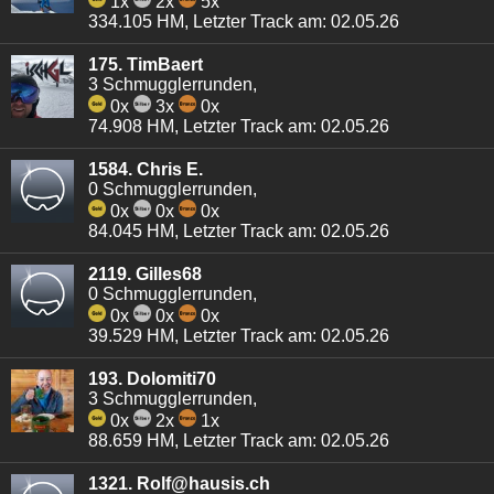
1x
2x
5x
334.105 HM, Letzter Track am: 02.05.26
175. TimBaert
3 Schmugglerrunden,
0x
3x
0x
74.908 HM, Letzter Track am: 02.05.26
1584. Chris E.
0 Schmugglerrunden,
0x
0x
0x
84.045 HM, Letzter Track am: 02.05.26
2119. Gilles68
0 Schmugglerrunden,
0x
0x
0x
39.529 HM, Letzter Track am: 02.05.26
193. Dolomiti70
3 Schmugglerrunden,
0x
2x
1x
88.659 HM, Letzter Track am: 02.05.26
1321. Rolf@hausis.ch