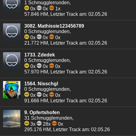
1 Schmugglerrunden,
0x
0x
1x
57.846 HM, Letzter Track am: 02.05.26
3082. Mathissie123456789
0 Schmugglerrunden,
0x
0x
0x
21.772 HM, Letzter Track am: 02.05.26
1733. Zdedek
0 Schmugglerrunden,
0x
0x
0x
57.970 HM, Letzter Track am: 02.05.26
1564. Nisschgl
0 Schmugglerrunden,
0x
0x
0x
91.666 HM, Letzter Track am: 02.05.26
9. Opfertshofen
31 Schmugglerrunden,
3x
28x
0x
295.176 HM, Letzter Track am: 02.05.26