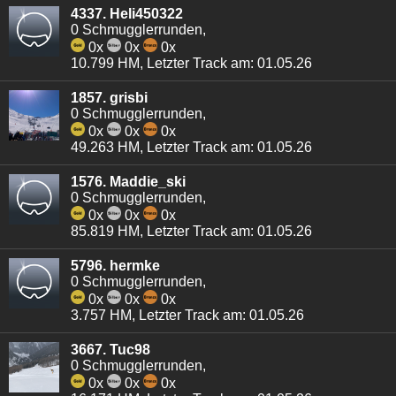
4337. Heli450322
0 Schmugglerrunden,
0x
0x
0x
10.799 HM, Letzter Track am: 01.05.26
1857. grisbi
0 Schmugglerrunden,
0x
0x
0x
49.263 HM, Letzter Track am: 01.05.26
1576. Maddie_ski
0 Schmugglerrunden,
0x
0x
0x
85.819 HM, Letzter Track am: 01.05.26
5796. hermke
0 Schmugglerrunden,
0x
0x
0x
3.757 HM, Letzter Track am: 01.05.26
3667. Tuc98
0 Schmugglerrunden,
0x
0x
0x