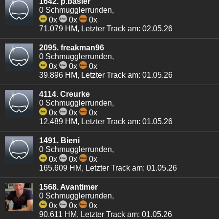
1642. p.basler
0 Schmugglerrunden,
0x
0x
0x
71.079 HM, Letzter Track am: 02.05.26
2095. freakman96
0 Schmugglerrunden,
0x
0x
0x
39.896 HM, Letzter Track am: 01.05.26
4114. Creurke
0 Schmugglerrunden,
0x
0x
0x
12.489 HM, Letzter Track am: 01.05.26
1491. Bieni
0 Schmugglerrunden,
0x
0x
0x
165.609 HM, Letzter Track am: 01.05.26
1568. Avantimer
0 Schmugglerrunden,
0x
0x
0x
90.611 HM, Letzter Track am: 01.05.26