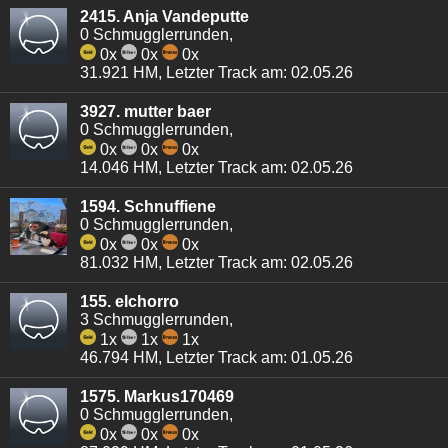
2415. Anja Vandeputte
0 Schmugglerrunden,
0x
0x
0x
31.921 HM, Letzter Track am: 02.05.26
3927. mutter baer
0 Schmugglerrunden,
0x
0x
0x
14.046 HM, Letzter Track am: 02.05.26
1594. Schnuffiene
0 Schmugglerrunden,
0x
0x
0x
81.032 HM, Letzter Track am: 02.05.26
155. elchorro
3 Schmugglerrunden,
1x
1x
1x
46.794 HM, Letzter Track am: 01.05.26
1575. Markus170469
0 Schmugglerrunden,
0x
0x
0x